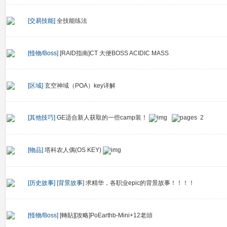
[交易技能]
全技能练法
[怪物/Boss]
[RAID指南]CT 大便BOSS ACIDIC MASS
[区域]
玄空神域（POA）key详解
[其他技巧]
GE适合新人获取的一些camp装！
2
[物品]
塔科农人偶(OS KEY)
[历史故事]
[背景故事]
求精华，各职业epic的背景故事！！！！
[怪物/Boss]
[轉貼][攻略]PoEarthb-Mini+12老頭