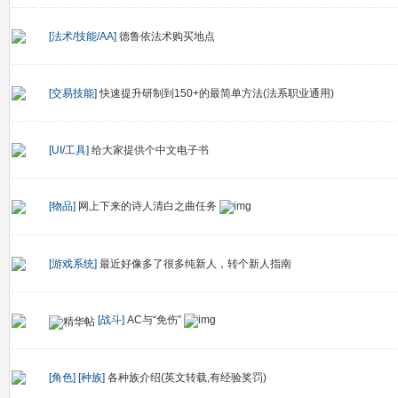
[法术/技能/AA]
德鲁依法术购买地点
[交易技能]
快速提升研制到150+的最简单方法(法系职业通用)
[UI/工具]
给大家提供个中文电子书
[物品]
网上下来的诗人清白之曲任务
[游戏系统]
最近好像多了很多纯新人，转个新人指南
[战斗]
AC与“免伤”
[角色]
[种族]
各种族介绍(英文转载,有经验奖罚)