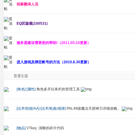
招募翻译人员
EQ区版规(100531)
服务器建设需要您的帮助!（2011.05.10更新）
进入游戏及绑定帐号的方法（2010.8.30更新）
普通主题
[角色]
[属性]
角色多开任务栏的管理工具
[法术/技能/AA]
[法术/歌曲/戒律]
PAL49级魔法天授神力详细攻略。
[物品]
VTkey 清晰的碎片代码