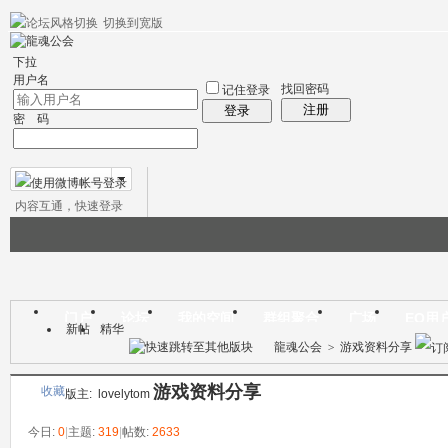
切换到宽版
帮助
社区应用
社区服务
精华区
会员列表
统计排行
搜索
下拉
用户名
找回密码
记住登录
注册
登录
密 码
内容互通，快速登录
微博帐号登录
门户
论坛
我的空间
群组聚合
广场
EQ用
新帖
精华
本版
龍魂公会
>
游戏资料分享
游戏资料分享
收藏
版主:
lovelytom
今日:
0
|
主题:
319
|
帖数:
2633