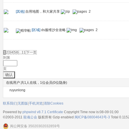
[其他]
自用地图，和大家共享
2
[区域]
ds服维沙全攻略
2
发帖
1
2
3
4
5
6
...11
下一页
到第
页
确认
在线用户:共1人在线，1位会员(0位隐身)
ruyunlong
联系我们
|
无图版
|
手机浏览
|
清除Cookies
Powered by
phpwind v8.7.1
Certificate
Copyright Time now is:08-09 01:00
©2003-2011
龍魂公会
版权所有 Gzip enabled
闽ICP备08004643号-3
Total 0.115
闽公网安备 35020302032859号