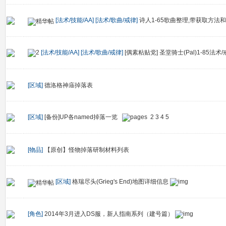
[法术/技能/AA]
[法术/歌曲/戒律]
诗人1-65歌曲整理,带获取方法
[法术/技能/AA]
[法术/歌曲/戒律]
[偶素粘贴党] 圣堂骑士(Pal)1-85法术
[区域]
德洛格神庙掉落表
[区域]
[备份]UP各named掉落一览
2
3
4
5
[物品]
【原创】怪物掉落研制材料列表
[区域]
格瑞尽头(Grieg's End)地图详细信息
[角色]
2014年3月进入DS服，新人指南系列（建号篇）