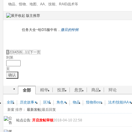
物品、怪物、地图、AA、技能、RAID战术等
版主推荐
任务大全~给DS服中有 ..
撒旦的怜悯
发帖
1
2
3
4
5
6
...11
下一页
到第
页
确认
精华
投票
悬赏
商品
辩论
全部
全部
历史故事
区域
角色
物品
怪物/Boss
法术/技能/AA
▼
▼
▼
新窗
排序：
最新发帖
|
最后回复
站点公告:
开启发帖审核
2018-04-10 22:58