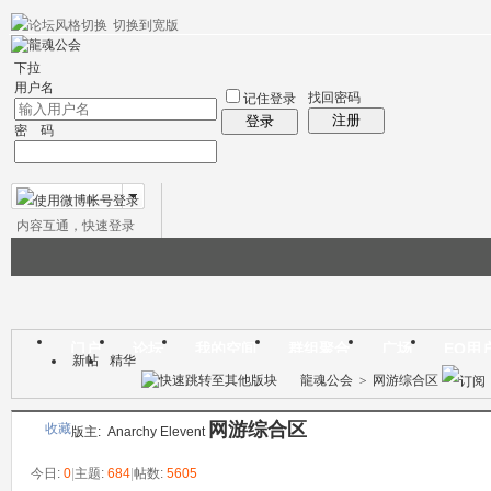
切换到宽版
帮助
社区应用
社区服务
精华区
会员列表
统计排行
搜索
下拉
用户名
找回密码
记住登录
注册
登录
密 码
内容互通，快速登录
微博帐号登录
门户
论坛
我的空间
群组聚合
广场
EQ用
新帖
精华
本版
龍魂公会
>
网游综合区
网游综合区
收藏
版主:
Anarchy
Elevent
今日:
0
|
主题:
684
|
帖数:
5605