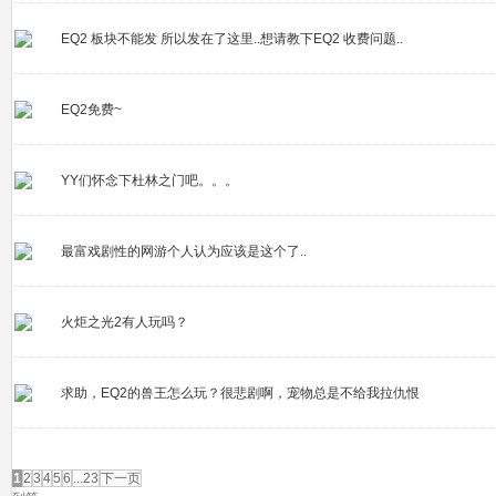
EQ2 板块不能发 所以发在了这里..想请教下EQ2 收费问题..
EQ2免费~
YY们怀念下杜林之门吧。。。
最富戏剧性的网游个人认为应该是这个了..
火炬之光2有人玩吗？
求助，EQ2的兽王怎么玩？很悲剧啊，宠物总是不给我拉仇恨
发帖
1
2
3
4
5
6
...23
下一页