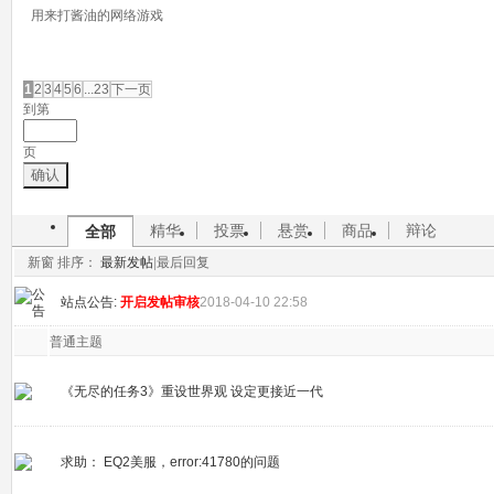
用来打酱油的网络游戏
发帖
1
2
3
4
5
6
...23
下一页
到第
页
确认
精华
投票
悬赏
商品
辩论
全部
新窗
排序：
最新发帖
|
最后回复
站点公告:
开启发帖审核
2018-04-10 22:58
普通主题
《无尽的任务3》重设世界观 设定更接近一代
求助： EQ2美服，error:41780的问题