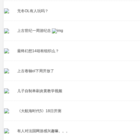
无冬OL有人玩吗？
上古世纪一周游纪念
最终幻想14咱有组织么？
上古卷轴ol下周开放了
儿子自制单刷炎黄教学视频
《大航海时代5》18日开测
有人对法国网游感兴趣嘛。。。