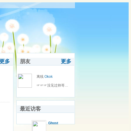
更多
朋友
更多
离线
Okok
☞☞☞没见过帅哥吗?☞☞☞
最近访客
Ghost