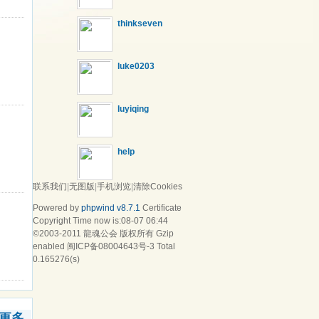
thinkseven
luke0203
luyiqing
help
联系我们
|
无图版
|
手机浏览
|
清除Cookies
Powered by
phpwind v8.7.1
Certificate
Copyright Time now is:08-07 06:44
©2003-2011
龍魂公会
版权所有 Gzip
enabled
闽ICP备08004643号-3
Total
0.165276(s)
更多