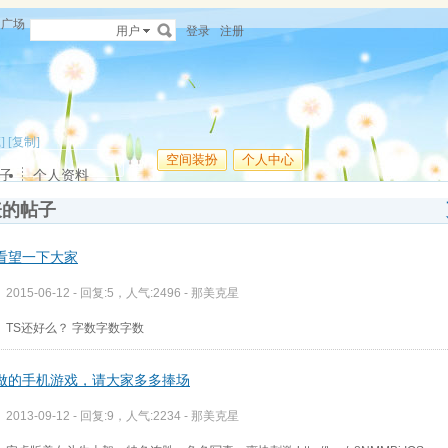
广场
用户
登录
注册
]
[复制]
空间装扮
个人中心
子
个人资料
表的帖子
看望一下大家
2015-06-12 - 回复:5，人气:2496 -
那美克星
TS还好么？ 字数字数字数
做的手机游戏，请大家多多捧场
2013-09-12 - 回复:9，人气:2234 -
那美克星