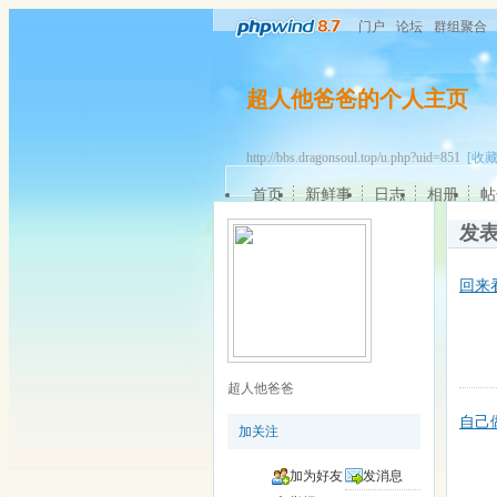
门户
论坛
群组聚合
超人他爸爸的个人主页
http://bbs.dragonsoul.top/u.php?uid=851
[收藏
首页
新鲜事
日志
相册
帖
发
回来
超人他爸爸
自己
加关注
加为好友
发消息