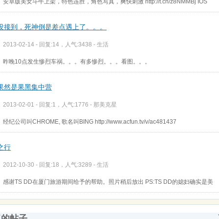
安卓版美女斗牛上架，特色连胜，角色写真，爽快刺激 http://t.cn/z8NMMBj IOS
没接到，死神倒是差点遇上了。。。
2013-02-14 - 回复:14，人气:3438 -
生活
昨晚10点发生惨烈车祸。。。有多惨烈。。。看图。。。
果然是果黑集中营
2013-02-01 - 回复:1，人气:1776 -
那美克星
经纪公司叫CHROME, 歌名叫BING http://www.acfun.tv/v/ac481437
之行
2012-10-30 - 回复:18，人气:3289 -
生活
感谢TS DD在厦门旅游期间给予的帮助。照片稍后放出 PS:TS DD的媳妇确实是美
复的帖子