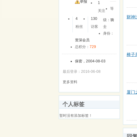
举报
1
等
关注
财神
4
130
级：
骑
粉丝
访客
士
身份：
资深会员
总积分：
729
棒子
保密，2004-08-03
最后登录：2016-06-08
更多资料
厦门
个人标签
暂时没有添加标签！
回