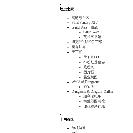
蝗虫之家
网游综合区
Final Fantasy XIV
Guild Wars - 激战
Guild Wars 2
英雄图书馆
坦克/战机/战争三部曲
魔兽世界
天下贰
天下贰LOG
小粉红基金会
藏经阁
图片区
霸业共图
World of Dungeons
藏宝图
Dungeons & Dragons Online
迦利法纪年
柯兰堡图书馆
理想秩序神殿
非网游区
单机游戏