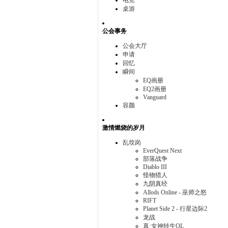
电竞
桌游
公会事务
公会大厅
申请
回忆
瞬间
EQ画册
EQ2画册
Vanguard
容颜
激情燃烧的岁月
乱坟岗
EverQuest Next
部落战争
Diablo III
怪物猎人
九阴真经
Allods Online - 巫师之怒
RIFT
Planet Side 2 - 行星边际2
龙战
真·女神转生OL