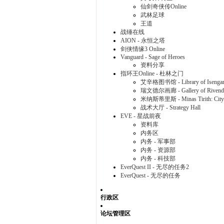
仙剑奇侠传Online
武林足球
王道
战锤在线
AION - 永恒之塔
剑侠情缘3 Online
Vanguard - Sage of Heroes
资料分享
指环王Online - 杜林之门
艾辛格图书馆 - Library of Isenga
瑞文德尔画廊 - Gallery of Rivende
米纳斯蒂里斯 - Minas Tirith: City 
战术大厅 - Strategy Hall
EVE - 星战前夜
资料库
内务区
内务 - 军事部
内务 - 资源部
内务 - 科技部
EverQuest II - 无尽的任务2
EverQuest - 无尽的任务
行政区
论坛管理区