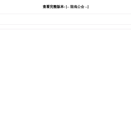
查看完整版本: [--
龍魂公会
--]