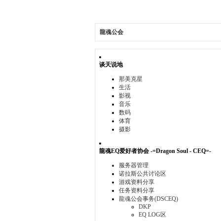
龍魂公会
谈天说地
那美克星
生活
影视
音乐
数码
体育
摄影
龍魂EQ爱好者协会 -=Dragon Soul - CEQ=-
服务器管理
诺拉斯公共讨论区
游戏资料分享
任务资料分享
龍魂公会事务(DSCEQ)
DKP
EQ LOG区