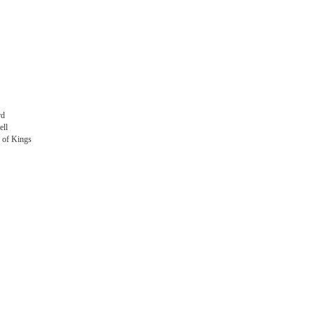
rd
ll
of Kings