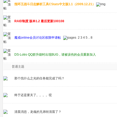
指环王战斗日志解析工具CStats中文版1.1（2009.12.21）
RAID制度 版本1.2 最后更新100108
魔戒online会员讨论区权限申请帖
2
3
4
5
..
8
DS-Lotro QQ群升级时出现BUG，请被误伤的会员重新加入
普通主题
那个找什么之光的任务能完成了吗？
终于还是要关了。。。。哎
清晨消息，龙魂的兄弟转清晨了？