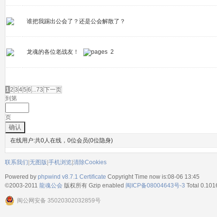
谁把我踢出公会了？还是公会解散了？
龙魂的各位老战友！
2
发帖
1
2
3
4
5
6
...73
下一页
到第
页
确认
在线用户:共0人在线，0位会员(0位隐身)
联系我们
|
无图版
|
手机浏览
|
清除Cookies
Powered by
phpwind v8.7.1
Certificate
Copyright Time now is:08-06 13:45
©2003-2011
龍魂公会
版权所有 Gzip enabled
闽ICP备08004643号-3
Total 0.101
闽公网安备 35020302032859号