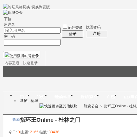
切换到宽版
帮助
社区应用
社区服务
精华区
会员列表
统计排行
搜索
下拉
用户名
找回密码
记住登录
注册
登录
密 码
内容互通，快速登录
微博帐号登录
门户
论坛
我的空间
群组聚合
广场
EQ用
新帖
精华
本版
龍魂公会
>
指环王Online - 杜
指环王Online - 杜林之门
收藏
今日:
0
|
主题:
2165
|
帖数:
33438